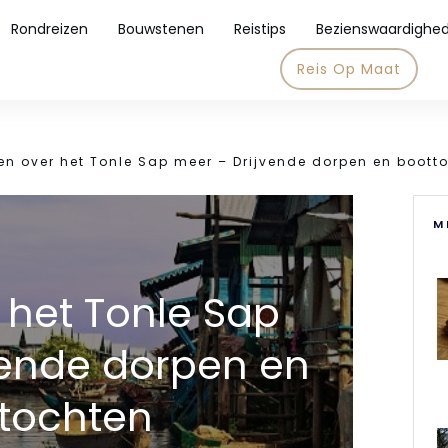
Rondreizen
Bouwstenen
Reistips
Bezienswaardighe
Reis Op Maat
en over het Tonle Sap meer – Drijvende dorpen en boott
M
 het Tonle Sap
vende dorpen en
tochten