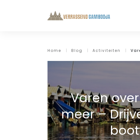
Home
|
Blog
|
Activiteiten
|
Var
Varen over
meer – Drij
boot