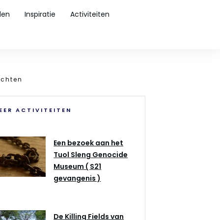
den
Inspiratie
Activiteiten
ochten
EER ACTIVITEITEN
Een bezoek aan het
Tuol Sleng Genocide
Museum ( S21
gevangenis )
De Killing Fields van